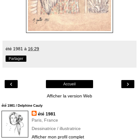
été 1981
à
16:29
Partager
‹
›
Accueil
Afficher la version Web
été 1981 / Delphine Cauly
été 1981
Paris, France
Dessinatrice / illustratrice
Afficher mon profil complet