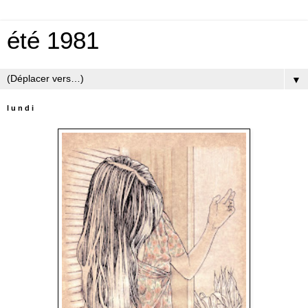
été 1981
▼
lundi