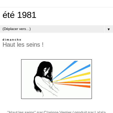
été 1981
▼
dimanche
Haut les seins !
"Haut les seins" par Clarisse Verrier / produit par Lalala